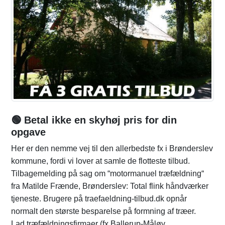
🟢 Betal ikke en skyhøj pris for din
opgave
Her er den nemme vej til den allerbedste fx i Brønderslev
kommune, fordi vi lover at samle de flotteste tilbud.
Tilbagemelding på sag om “motormanuel træfældning“
fra Matilde Frænde, Brønderslev: Total flink håndværker
tjeneste. Brugere på traefaeldning-tilbud.dk opnår
normalt den største besparelse på formning af træer.
Lad træfældningsfirmaer (fx Ballerup-Måløv