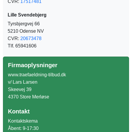
CVR:
17517481
Lille Svendebjerg
Tyrsbjergvej 66
5210 Odense NV
CVR:
20673478
Tlf. 65941606
Firmaoplysninger
www.traefaeldning-tilbud.dk
v/ Lars Larsen
Skeevej 39
4370 Store Merløse
Kontakt
Kontaktskema
Åbent: 9-17:30