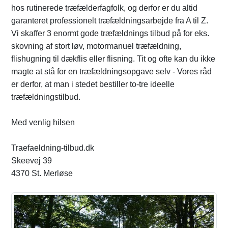
hos rutinerede træfælderfagfolk, og derfor er du altid
garanteret professionelt træfældningsarbejde fra A til Z.
Vi skaffer 3 enormt gode træfældnings tilbud på for eks.
skovning af stort løv, motormanuel træfældning,
flishugning til dækflis eller flisning. Tit og ofte kan du ikke
magte at stå for en træfældningsopgave selv - Vores råd
er derfor, at man i stedet bestiller to-tre ideelle
træfældningstilbud.
Med venlig hilsen
Traefaeldning-tilbud.dk
Skeevej 39
4370 St. Merløse